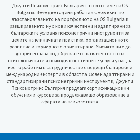
Джунти Психометрикс България е новото име на OS
Bulgaria. Вече две години работим с нов екип по
възстановяването на портфолиото на OS Bulgaria и
разширяването му с нови качествени и адаптирани за
българските условия психометрични инструменти за
целите на клиничната практика, организационното
развитие и кариерното ориентиране. Мисията ни е да
допринесем за подобряването на качеството на
психологичните и психодиагностичните услуги у нас, за
което работим в сътрудничество с водещи български и
международни експерти в областта. Освен адаптирани и
стандартизирани психометрични инструменти, Джунти
Психометрикс България предлага сертификационни
обучения и курсове за продължаващо образование в
сферата на психологията.