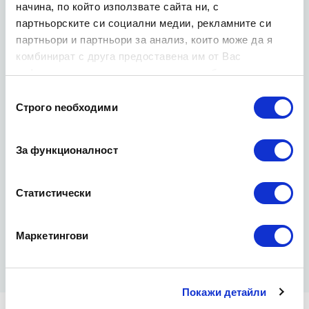
начина, по който използвате сайта ни, с
партньорските си социални медии, рекламните си
партньори и партньори за анализ, които може да я
комбинират с друга предоставена им от Вас
информация или с такава, която са събрали от
ползването от Ваша страна на услугите им.
Избор
Строго nеобходими
на
съгласие
09
-
Jun
-
2026
За функционалност
Антикрехкостта в HR: как измерваме реакцията към
промяна
Статистически
Статията разглежда антикрехкостта като важна характеристика в
съвременната работна среда. Тя обяснява разл
Маркетингови
Прочетете още
Покажи детайли