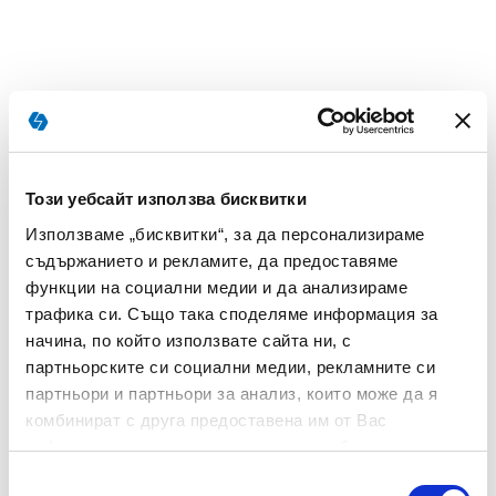
Този уебсайт използва бисквитки
Използваме „бисквитки“, за да персонализираме
съдържанието и рекламите, да предоставяме
функции на социални медии и да анализираме
трафика си. Също така споделяме информация за
начина, по който използвате сайта ни, с
партньорските си социални медии, рекламните си
партньори и партньори за анализ, които може да я
комбинират с друга предоставена им от Вас
информация или с такава, която са събрали от
ползването от Ваша страна на услугите им.
Избор