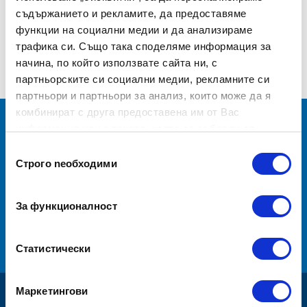
съдържанието и рекламите, да предоставяме
функции на социални медии и да анализираме
трафика си. Също така споделяме информация за
начина, по който използвате сайта ни, с
партньорските си социални медии, рекламните си
партньори и партньори за анализ, които може да я
комбинират с друга предоставена им от Вас
информация или с такава, която са събрали от
ползването от Ваша страна на услугите им.
Информирайте се за последните
Избор
Строго nеобходими
на
новини с нашия бюлетин
съгласие
За функционалност
АБОНИРАНЕ
Статистически
условията за ползване
Прочетох и приемам
Маркетингови