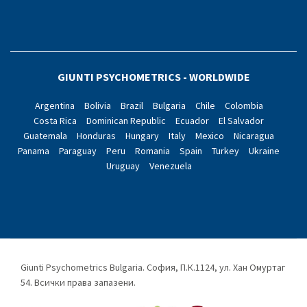
GIUNTI PSYCHOMETRICS - WORLDWIDE
Argentina
Bolivia
Brazil
Bulgaria
Chile
Colombia
Costa Rica
Dominican Republic
Ecuador
El Salvador
Guatemala
Honduras
Hungary
Italy
Mexico
Nicaragua
Panama
Paraguay
Peru
Romania
Spain
Turkey
Ukraine
Uruguay
Venezuela
Giunti Psychometrics Bulgaria. София, П.К.1124, ул. Хан Омуртаг
54. Всички права запазени.