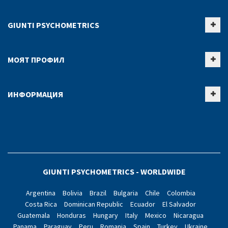
GIUNTI PSYCHOMETRICS
МОЯТ ПРОФИЛ
ИНФОРМАЦИЯ
GIUNTI PSYCHOMETRICS - WORLDWIDE
Argentina
Bolivia
Brazil
Bulgaria
Chile
Colombia
Costa Rica
Dominican Republic
Ecuador
El Salvador
Guatemala
Honduras
Hungary
Italy
Mexico
Nicaragua
Panama
Paraguay
Peru
Romania
Spain
Turkey
Ukraine