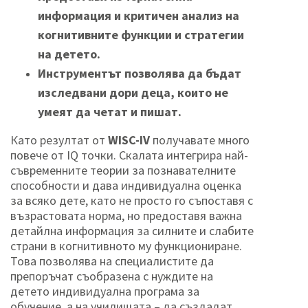
информация и критичен анализ на
когнитивните функции и стратегии
на детето.
Инструментът позволява да бъдат
изследвани дори деца, които не
умеят да четат и пишат.
Като резултат от
WISC-IV
получавате много
повече от IQ точки. Скалата интегрира най-
съвременните теории за познавателните
способности и дава индивидуална оценка
за всяко дете, като не просто го съпоставя с
възрастовата норма, но предоставя важна
детайлна информация за силните и слабите
страни в когнитивното му функциониране.
Това позволява на специалистите да
препоръчат съобразена с нуждите на
детето индивидуална програма за
обучение, а на училищата – да създадат