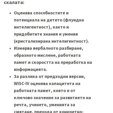
скалата:
Оценява способностите и
потенциала на детето (флуидна
интелигентност), както и
придобитите знания и умения
(кристализирана интелигентност).
Измерва вербалното разбиране,
образното мислене, работната
памет и скоростта на преработка на
информацията.
За разлика от предходни версии,
WISC-IV оценява капацитета на
работната памет, която е от
ключово значение за развитието на
речта, ученето, уменията за
смятане, прехода от конкретно-