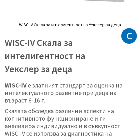
WISC-IV Скала за интелигентност на Уекслер за деца
C
Преминете
към
WISC-IV Скала за
началото
на
интелигентност на
галерия
със
Уекслер за деца
снимки
WISC-IV
е златният стандарт за оценка на
интелектуалното развитие при деца на
възраст 6-16 г.
Скалата обследва различни аспекти на
когнитивното функциониране и ги
анализира индивидуално и в съвкупност.
WISC-IV се използва за диагностика на