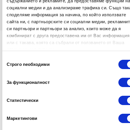
съдържанието и рекламите, да предоставяме функции н
социални медии и да анализираме трафика си. Също так
споделяме информация за начина, по който използвате
сайта ни, с партньорските си социални медии, рекламни
си партньори и партньори за анализ, които може да я
комбинират с друга предоставена им от Вас информация
или с такава, която са събрали от ползването от Ваша
страна на услугите им.
Избор
Подробности
Строго nеобходими
на
съгласие
За функционалност
Всички обявени цени са с включено ДДС.
Статистически
Интелектът
е един от най-трудните за
Маркетингови
измерване конструкти в психологията, още
повече когато става дума за