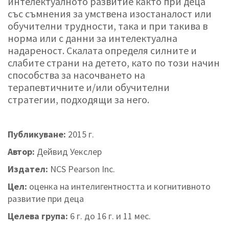
интелектуалното развитие както при деца
със съмнения за умствена изостаналост или
обучителни трудности, така и при такива в
норма или с данни за интелектуална
надареност. Скалата определя силните и
слабите страни на детето, като по този начин
способства за насочването на
терапевтичните и/или обучителни
стратегии, подходящи за него.
Публикуване:
2015 г.
Автор:
Дейвид Уекслер
Издател:
NCS Pearson Inc.
Цел:
оценка на интелигентността и когнитивното
развитие при деца
Целева група:
6 г. до 16 г. и 11 мес.