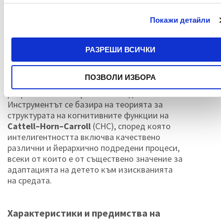
динамично развиващата се детска
психика.
Скалата за интелигентност на
Покажи детайли
Уекслeр за деца
(
Wechsler Intelligence
Scale for Children
) се е наложила
като
златен стандарт
в психометрията. Тя
РАЗРЕШИ ВСИЧКИ
разглежда детския интелект като набор от
отделни, но взаимосвързани умения, които
ПОЗВОЛИ ИЗБОРА
детето използва, за да подходи към
разрешаването на различни задачи.
Инструментът се базира на теорията за
структурата на когнитивните функции на
Cattell–Horn–Carroll
(CHC), според която
интелигентността включва качествено
различни и йерархично подредени процеси,
всеки от които е от съществено значение за
адаптацията на детето към изискванията
на средата.
Характеристики и предимства на