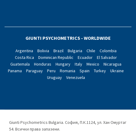
GIUNTI PSYCHOMETRICS - WORLDWIDE
Argentina
Bolivia
Brazil
Bulgaria
Chile
Colombia
Costa Rica
Dominican Republic
Ecuador
El Salvador
Guatemala
Honduras
Hungary
Italy
Mexico
Nicaragua
Panama
Paraguay
Peru
Romania
Spain
Turkey
Ukraine
Uruguay
Venezuela
Giunti Psychometrics Bulgaria. София, П.К.1124, ул. Хан Омуртаг
54. Всички права запазени.