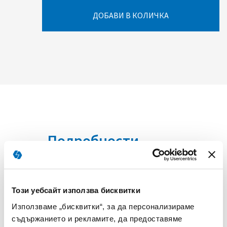
ДОБАВИ В КОЛИЧКА
Подробности
Този уебсайт използва бисквитки
Всички обявени цени са с включено ДДС.
Използваме „бисквитки“, за да персонализираме
съдържанието и рекламите, да предоставяме