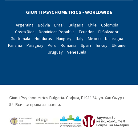
GIUNTI PSYCHOMETRICS - WORLDWIDE
Argentina
Bolivia
Brazil
Bulgaria
Chile
Colombia
Costa Rica
Dominican Republic
Ecuador
El Salvador
Guatemala
Honduras
Hungary
Italy
Mexico
Nicaragua
Panama
Paraguay
Peru
Romania
Spain
Turkey
Ukraine
Uruguay
Venezuela
Giunti Psychometrics Bulgaria. София, П.К.1124, ул. Хан Омуртаг
54. Всички права запазени.