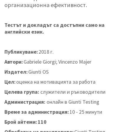
организационна ефективност.
Тестът и докладът са достъпни само на
английски език.
Публикуване:
2018 г.
Автори:
Gabriele Giorgi; Vincenzo Majer
Издател:
Giunti OS
Цел:
оценка на мотивацията за работа
Целева група:
служители и ръководители
Администрация:
онлайн в Giunti Testing
Време за администрация:
10 - 25 минути
Брой айтеми:
110
Обработка на резултатите:
Giunti Testing