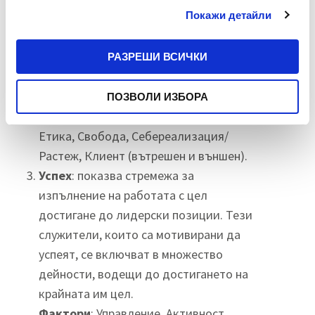
Покажи детайли
Компетентност
: показва готовността
на служителите да развиват уменията
си докато максимално много се
РАЗРЕШИ ВСИЧКИ
доближат до цялостното разбиране на
работния процес.
ПОЗВОЛИ ИЗБОРА
Фактори
:
Психологически климат,
Етика, Свобода, Себереализация/
Растеж, Клиент (вътрешен и външен).
Успех
: показва стремежа за
изпълнение на работата с цел
достигане до лидерски позиции. Тези
служители, които са мотивирани да
успеят, се включват в множество
дейности, водещи до достигането на
крайната им цел.
Фактори
:
Управление, Активност,