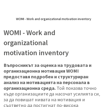
WOMI - Work and organizational motivation inventory
Преминете
към
WOMI - Work and
началото
на
organizational
галерия
със
motivation inventory
снимки
Въпросникът за оценка на трудовата и
организационна мотивация WOMI
предоставя подробен и структуриран
анализ на мотивацията на персонала в
организационна среда.
Той показва точно
къде организациите да насочат усилията си,
за да повишат нивата на мотивация и
съответно да постигнат по-висока