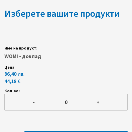
Изберете вашите продукти
Групирани
продуктови
елементи
WOMI - доклад
86,40 лв.
44,18 €
-
+