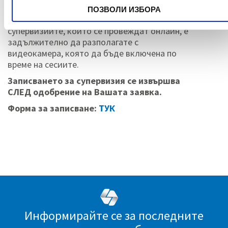
За получаване на сертификат е необходимо
ПОЗВОЛИ ИЗБОРА
да участвате във всички срещи. За
супервизиите, които се провеждат онлайн, е
задължително да разполагате с
видеокамера, която да бъде включена по
време на сесиите.
Записването за супервизия се извършва
СЛЕД одобрение на Вашата заявка.
Форма за записване:
ТУК
Информирайте се за последните