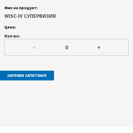
Групирани
продуктови
елементи
WISC-IV СУПЕРВИЗИЯ
-
+
НАПРАВИ ЗАПИТВАНЕ