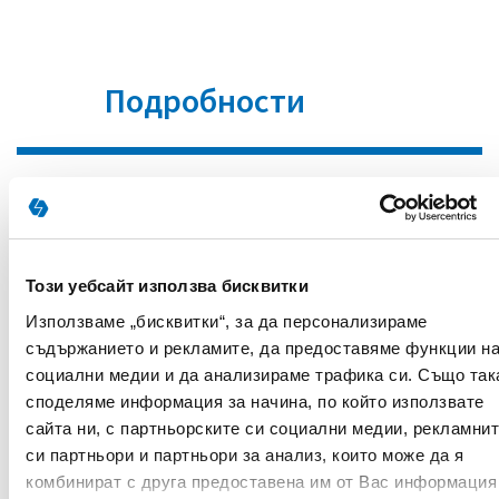
Подробности
Всички обявени цени са с включено ДДС.
Този уебсайт използва бисквитки
Супервизията ще се проведе в
ДВА
Използваме „бисквитки“, за да персонализираме
ОТДЕЛНИ ДНИ
. С цел затвърждаване на
уменията от
първата среща
и уточняване
съдържанието и рекламите, да предоставяме функции н
на възникнали въпроси в клиничната
социални медии и да анализираме трафика си. Също так
практика срещите са преднамерено
споделяме информация за начина, по който използвате
планирани
през 14 дни
.
сайта ни, с партньорските си социални медии, рекламни
си партньори и партньори за анализ, които може да я
комбинират с друга предоставена им от Вас информация
По време на супервизията ще бъдат