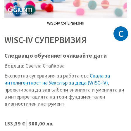
WISC-IV СУПЕРВИЗИЯ
C
Преминете
към
WISC-IV СУПЕРВИЗИЯ
началото
на
галерия
Следващо обучение: очаквайте дата
със
Водеща: Светла Стайкова
снимки
Експертна супервизия за работа със
Скала за
интелигентност на Уекслър за деца (WISC-IV)
,
проектирана да задълбочи знанията и уменията ви
в интерпретацията на този фундаментален
диагностичен инструмент
153,39 € | 300,00 лв.