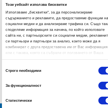
оценка
,
WISC
-
IV
и
DDE
-
Този уебсайт използва бисквитки
2
изследват
хипотеза
та
за наличие
на
интелектуално
Използваме „бисквитки“, за да персонализираме
нарушение,
специфичен когнитивен
съдържанието и рекламите, да предоставяме функции н
дефицит
социални медии и да анализираме трафика си. Също так
или
дислексия
или
дисграфия
на
споделяме информация за начина, по който използвате
развитието като първопричина за
сайта ни, с партньорските си социални медии, рекламни
наблюдавани
те
затруднения в
си партньори и партньори за анализ, които може да я
училище
.
комбинират с друга предоставена им от Вас информация
Възползвайте се от
-12% отстъпка
от
или с такава, която са събрали от ползването от Ваша
крайната цена при покупка на
WISC-IV
страна на услугите им.
и
DDE-2
Избор
Строго nеобходими
на
съгласие
За функционалност
Статистически