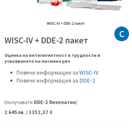
WISC-IV + DDE-2 пакет
C
Преминете
към
WISC-IV + DDE-2 пакет
началото
на
галерия
Оценка на интелигентност и трудности в
със
усвояването на писмена реч
снимки
Повече информация за
WISC-IV
Повече информация за
DDE-2
(получавате
DDE-2 безплатно
)
2 645лв. / 1352,37 €