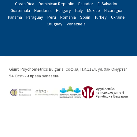
Costa Rica
Dominican Republic
Ecuador
El Salvador
Guatemala
Honduras
Hungary
Italy
Mexico
Nicaragua
Panama
Paraguay
Peru
Romania
Spain
Turkey
Ukraine
Uruguay
Venezuela
Giunti Psychometrics Bulgaria. София, П.К.1124, ул. Хан Омуртаг
54. Всички права запазени.