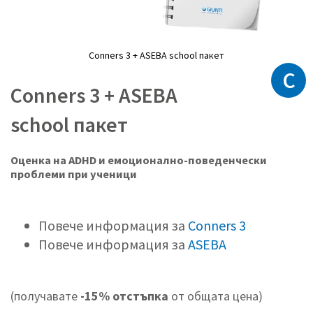
Conners 3 + ASEBA school пакет
C
Преминете
към
Conners 3 + ASEBA
началото
на
school пакет
галерия
със
снимки
Оценка на ADHD и емоционално-поведенчески
проблеми при ученици
Повече информация за
Conners 3
Повече информация за
ASEBA
(получавате
-15% отстъпка
от общата цена)