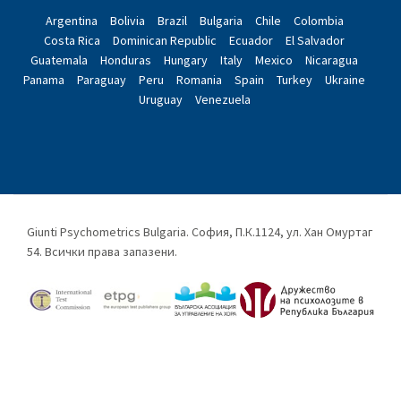
Argentina
Bolivia
Brazil
Bulgaria
Chile
Colombia
Costa Rica
Dominican Republic
Ecuador
El Salvador
Guatemala
Honduras
Hungary
Italy
Mexico
Nicaragua
Panama
Paraguay
Peru
Romania
Spain
Turkey
Ukraine
Uruguay
Venezuela
Giunti Psychometrics Bulgaria. София, П.К.1124, ул. Хан Омуртаг
54. Всички права запазени.