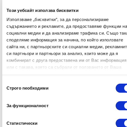
Заедно
ASEBA
school
и
Conners
-
Този уебсайт използва бисквитки
3
отлично се допълват, като обрисуват
Използваме „бисквитки“, за да персонализираме
цялостен емоционално-поведенчески
съдържанието и рекламите, да предоставяме функции н
профил
при деца в
училищна възраст,
социални медии и да анализираме трафика си. Също так
проучвайки
едновременно
споделяме информация за начина, по който използвате
алтернативни причини
сайта ни, с партньорските си социални медии, рекламни
за
емоционално
-
поведенческите
проблеми и
си партньори и партньори за анализ, които може да я
евентуални
коморбидни
състояния.
комбинират с друга предоставена им от Вас информация
или с такава, която са събрали от ползването от Ваша
Възползвайте се от -15% отстъпка от
страна на услугите им.
крайната цена при покупка на
Conners-
3
и
ASEBA school
Избор
Строго nеобходими
на
съгласие
За функционалност
Статистически