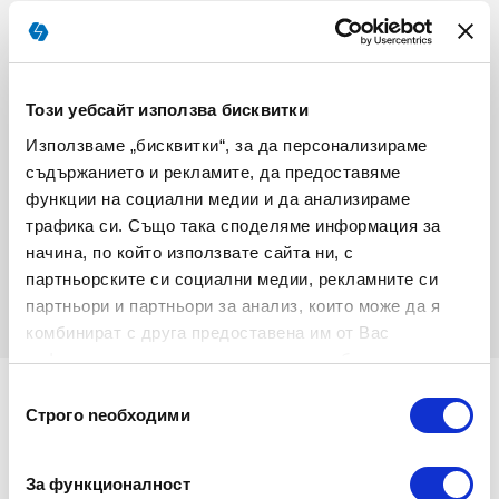
-
+
Този уебсайт използва бисквитки
Използваме „бисквитки“, за да персонализираме
съдържанието и рекламите, да предоставяме
функции на социални медии и да анализираме
ДОБАВИ В КОЛИЧКА
трафика си. Също така споделяме информация за
начина, по който използвате сайта ни, с
партньорските си социални медии, рекламните си
партньори и партньори за анализ, които може да я
комбинират с друга предоставена им от Вас
информация или с такава, която са събрали от
ползването от Ваша страна на услугите им.
Избор
Строго nеобходими
на
съгласие
Подробности
За функционалност