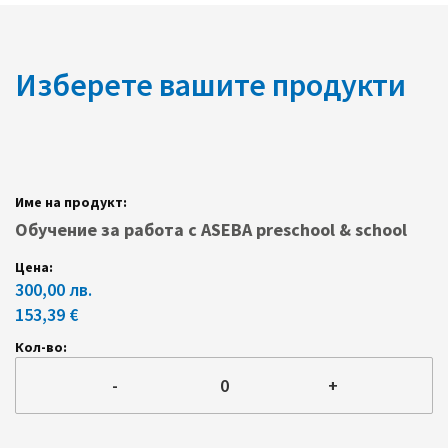
Изберете вашите продукти
Групирани
продуктови
елементи
Обучение за работа с ASEBA preschool & school
300,00 лв.
153,39 €
-
+