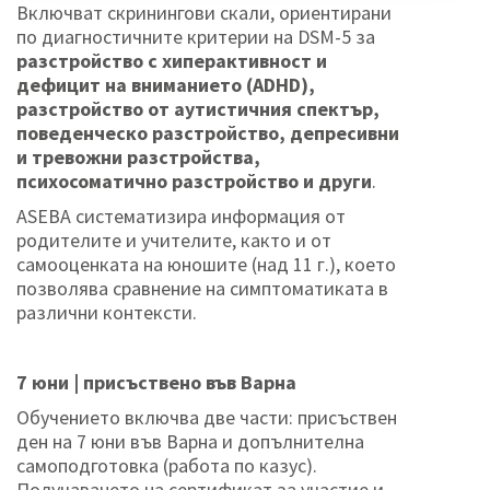
Включват скринингови скали, ориентирани
по диагностичните критерии на DSM-5 за
разстройство с хиперактивност и
дефицит на вниманието (ADHD),
разстройство от аутистичния спектър,
поведенческо разстройство, депресивни
и тревожни разстройства,
психосоматично разстройство и други
.
ASEBA систематизира информация от
родителите и учителите, както и от
самооценката на юношите (над 11 г.), което
позволява сравнение на симптоматиката в
различни контексти.
7 юни | присъствено във Варна
Обучението включва две части: присъствен
ден на 7 юни във Варна и допълнителна
самоподготовка (работа по казус).
Получаването на сертификат за участие и