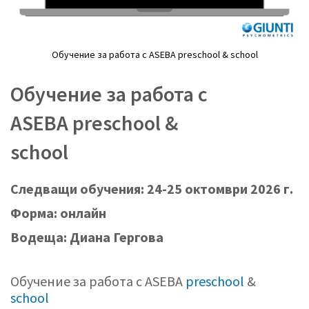
Обучение за работа с ASEBA preschool & school
Преминете
към
Обучение за работа с
началото
на
ASEBA preschool &
галерия
със
school
снимки
Следващи обучения: 24-25 октомври 2026 г.
Форма: онлайн
Водеща: Диана Гергова
Обучение за работа с ASEBA
preschool
&
school