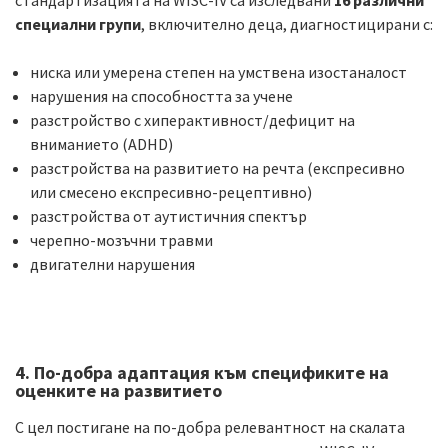
стандартизацията на WISC-IV са изследвани
16 различни
специални групи
, включително деца, диагностицирани с:
ниска или умерена степен на умствена изостаналост
нарушения на способността за учене
разстройство с хиперактивност/дефицит на
вниманието (ADHD)
разстройства на развитието на речта (експресивнo
или смесено експресивно-рецептивно)
разстройства от аутистичния спектър
черепно-мозъчни травми
двигателни нарушения
4. По-добра адаптация към спецификите на
оценките на развитието
С цел постигане на по-добра релевантност на скалата