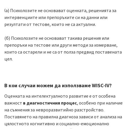
(
а) Психолозите не основават оценката, решенията за
интервенциите или препоръките си на данни или
резултати от тестове, които не са актуални.
(б) Психолозите не основават такива решения или
препоръки на тестове или други методи за измерване,
които са остарели и не са от полза предвид поставената
цел.
В кои случаи можем да използваме WISC-IV?
Оценката на интелектуалното развитие е от особена
важност
в диагностичния процес
, особено при наличие
на съмнения за невроразвитийно разстройство.
Поставянето на правилна диагноза зависи от анализа на
цялостното когнитивно и социално-емоционално