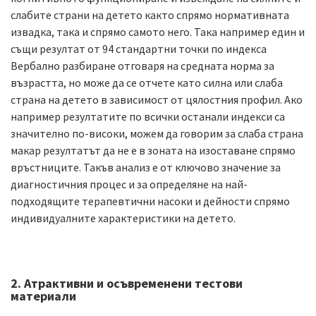
слабите страни на детето както спрямо нормативната
извадка, така и спрямо самото него. Така например един и
същи резултат от 94 стандартни точки по индекса
Вербално разбиране отговаря на средната норма за
възрастта, но може да се отчете като силна или слаба
страна на детето в зависимост от цялостния профил. Ако
например резултатите по всички останали индекси са
значително по-високи, можем да говорим за слаба страна
макар резултатът да не е в зоната на изоставане спрямо
връстниците. Такъв анализ е от ключово значение за
диагностичния процес и за определяне на най-
подходящите терапевтични насоки и дейности спрямо
индивидуалните характеристики на детето.
2. Атрактивни и осъвременени тестови
материали