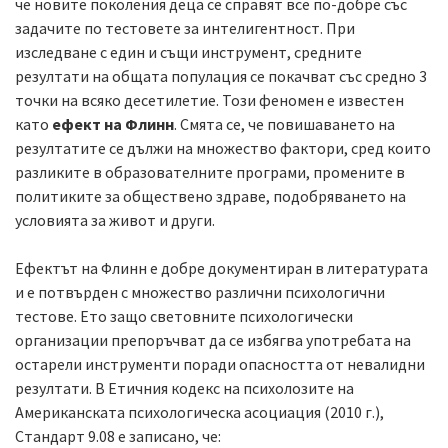
че новите поколения деца се справят все по-добре със
задачите по тестовете за интелигентност. При
изследване с един и същи инструмент, средните
резултати на общата популация се покачват със средно 3
точки на всяко десетилетие. Този феномен е известен
като
ефект на Флинн
. Смята се, че повишаването на
резултатите се дължи на множество фактори, сред които
разликите в образователните програми, промените в
политиките за обществено здраве, подобряването на
условията за живот и други.
Ефектът на Флинн е добре документиран в литературата
и е потвърден с множество различни психологични
тестове. Ето защо световните психологически
организации препоръчват да се избягва употребата на
остарели инструменти поради опасността от невалидни
резултати. В
Етичния кодекс
на психолозите на
Американската психологическа асоциация (2010 г.),
Стандарт 9.08 е записано, че: