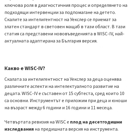
ключова роля в диагностичния процес и определянето на
подходящи интервенции за подпомагане на детето.
Скалите за интелигентност на Уекслер се приемат за
златен стандарт в световен мащаб в тази област. В тази
статия са представени нововъведенията в WISC-IV, най-
актуалната адаптирана за България версия.
Какво е WISC-IV?
Скалата за интелигентност на Уекслер за деца оценява
различните аспекти на интелектуалното развитие на
децата. WISC-IV е съставен от 15 субтеста, сред които 10
са основни. Инструментът е приложим при деца и юноши
на възраст между 6 години и 16 години и 11 месеца.
Четвъртата ревизия на WISC е
плод на десетгодишни
изследвания
на предишната версия на инструмента.