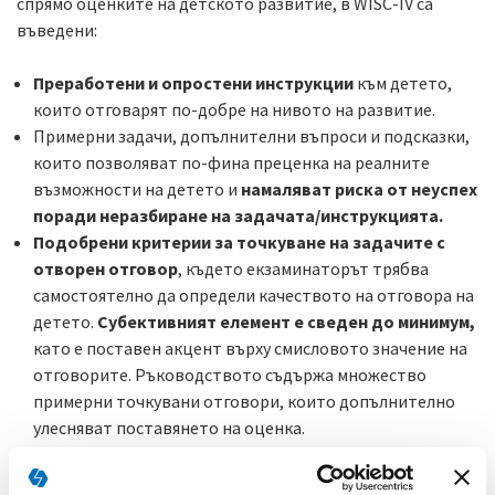
спрямо оценките на детското развитие, в WISC-IV са
въведени:
Преработени и опростени инструкции
към детето,
които отговарят по-добре на нивото на развитие.
Примерни задачи, допълнителни въпроси и подсказки,
които позволяват по-фина преценка на реалните
възможности на детето и
намаляват риска от неуспех
поради неразбиране на задачата/инструкцията.
Подобрени критерии за точкуване на задачите с
отворен отговор
, където екзаминаторът трябва
самостоятелно да определи качеството на отговора на
детето.
Субективният елемент е сведен до минимум,
като е поставен акцент върху смисловото значение на
отговорите. Ръководството съдържа множество
примерни точкувани отговори, които допълнително
улесняват поставянето на оценка.
Намален акцент върху времето за изпълнение на
задачите
извън субтестовете, които са специфично