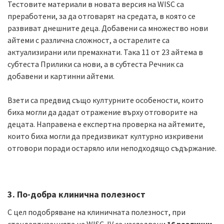
Тестовите материали в новата версия на WISC са
преработени, за да отговарят на средата, в която се
развиват днешните деца. Добавени са множество нови
айтеми с различна сложност, а остарелите са
актуализирани или премахнати. Така 11 от 23 айтема в
субтеста Прилики са нови, а в субтеста Речник са
добавени и картинни айтеми.
Взети са предвид също културните особености, които
биха могли да дадат отражение върху отговорите на
децата. Направена е експертна проверка на айтемите,
които биха могли да предизвикат културно изкривени
отговори поради остаряло или неподходящо съдържание.
3. По-добра клинична полезност
С цел подобряване на клиничната полезност, при