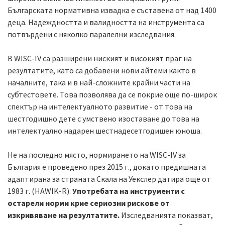
Българската нормативна извадка е съставена от над 1400
деца. Надеждността и валидността на инструмента са
потвърдени с няколко паралелни изследвания.
В WISC-IV са разширени ниският и високият праг на
резултатите, като са добавени нови айтеми както в
началните, така и в най-сложните крайни части на
субтестовете. Това позволява да се покрие още по-широк
спектър на интелектуалното развитие - от това на
шестгодишно дете с умствено изоставане до това на
интелектуално надарен шестнадесетгодишен юноша.
Не на последно място, нормирането на WISC-IV за
България е проведено през 2015 г., докато предишната
адаптирана за страната Скала на Уекслер датира още от
1983 г. (HAWIK-R).
Употребата на инструменти с
остарели норми крие сериозни рискове от
изкривяване на резултатите.
Изследванията показват,