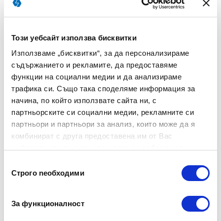
|
,
30
-
05
-
2024
КАТЕГОРИЯ:
ОБУЧЕНИЯ
ТЕСТОВЕ
Този уебсайт използва бисквитки
ИРОПК-МОН
Използваме „бисквитки“, за да персонализираме
съдържанието и рекламите, да предоставяме
функции на социални медии и да анализираме
трафика си. Също така споделяме информация за
начина, по който използвате сайта ни, с
партньорските си социални медии, рекламните си
партньори и партньори за анализ, които може да я
комбинират с друга предоставена им от Вас
информация или с такава, която са събрали от
ползването от Ваша страна на услугите им.
Избор
Строго nеобходими
на
|
,
30
-
05
-
2024
КАТЕГОРИЯ:
ЧОВЕШКИ РЕСУРСИ
ТЕСТОВЕ
съгласие
Как да изберем правилния кандидат за работа?
За функционалност