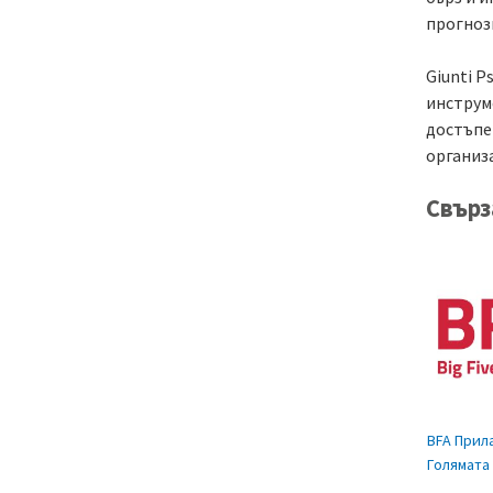
прогноз
Giunti P
инструм
достъпе
организ
Свърз
BFA Прил
Голямата