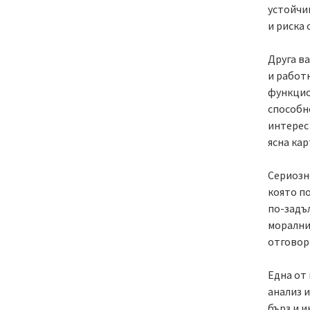
устойчи
и риска 
Друга в
и работ
функцио
способн
интерес 
ясна ка
Сериозн
която по
по-задъл
морални
отговор
Една от
анализ и
бърз и 