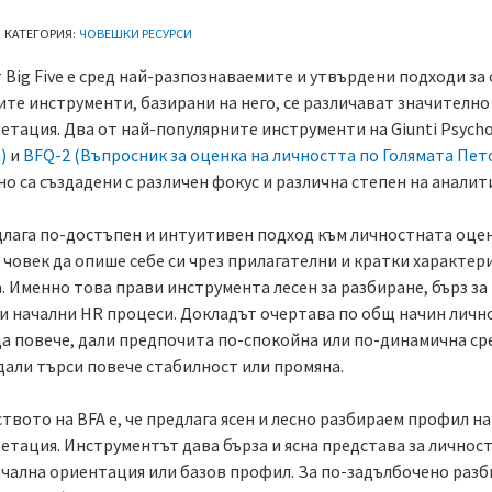
|
КАТЕГОРИЯ:
ЧОВЕШКИ РЕСУРСИ
Big Five е сред най-разпознаваемите и утвърдени подходи за
ите инструменти, базирани на него, се различават значителн
етация. Два от най-популярните инструменти на Giunti Psycho
)
и
BFQ-2 (Въпросник за оценка на личността по Голямата Пето
но са създадени с различен фокус и различна степен на аналит
лага по-достъпен и интуитивен подход към личностната оценка.
 човек да опише себе си чрез прилагателни и кратки характер
. Именно това прави инструмента лесен за разбиране, бърз за
 и начални HR процеси. Докладът очертава по общ начин лично
а повече, дали предпочита по-спокойна или по-динамична сре
 дали търси повече стабилност или промяна.
вото на BFA е, че предлага ясен и лесно разбираем профил на
тация. Инструментът дава бърза и ясна представа за личност
чална ориентация или базов профил. За по-задълбочено разби