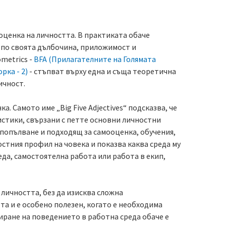
 оценка на личността. В практиката обаче
о по своята дълбочина, приложимост и
metrics -
BFA (Прилагателните на Голямата
рка - 2)
- стъпват върху една и съща теоретична
ичност.
 Самото име „Big Five Adjectives“ подсказва, че
истики, свързани с петте основни личностни
 попълване и подходящ за самооценка, обучения,
стния профил на човека и показва каква среда му
да, самостоятелна работа или работа в екип,
 личността, без да изисква сложна
та и е особено полезен, когато е необходима
ране на поведението в работна среда обаче е