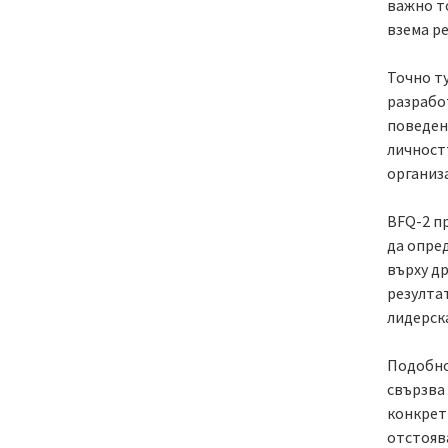
важно то
взема р
Точно т
разрабо
поведен
личност
организ
BFQ-2 п
да опре
върху д
резулта
лидерска
Подобно
свързва
конкрети
отстояв