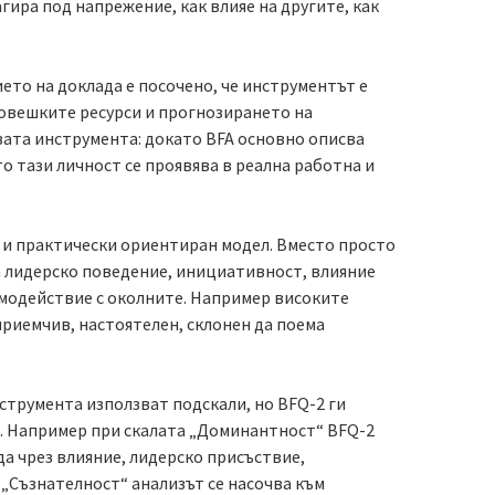
гира под напрежение, как влияе на другите, как
то на доклада е посочено, че инструментът е
човешките ресурси и прогнозирането на
вата инструмента: докато BFA основно описва
о тази личност се проявява в реална работна и
 и практически ориентиран модел. Вместо просто
а лидерско поведение, инициативност, влияние
имодействие с околните. Например високите
приемчив, настоятелен, склонен да поема
трумента използват подскали, но BFQ-2 ги
. Например при скалата „Доминантност“ BFQ-2
да чрез влияние, лидерско присъствие,
 „Съзнателност“ анализът се насочва към