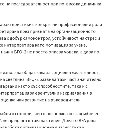
то на последователност при по-висока динамика
 характеристики с конкретни професионални роли
претирана през призмата на организационното
а с добър самоконтрол, устойчивост на стрес и
е интерпретира като мотивация за учене,
начин BFQ-2 не просто описва човека, а дава по-
е използва обща скала за социална желателност,
на светлина. BFQ-2 развива тази част значително
вързани както със способностите, така и с
интерпретация за евентуални изкривявания в
 оценка или развитие на ръководители.
крайни отговори, която позволява по-задълбочен
A не предлага в такава степен. Докато BFA дава
о-дълбока организационна диагностика и