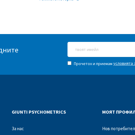
едните
условията 
Прочетох и приемам
GIUNTI PSYCHOMETRICS
МОЯТ ПРОФИ
За нас
Нов потребител