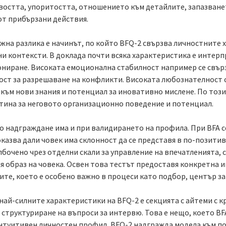
востта, упоритостта, отношението към детайлите, запазване
от прибързани действия.
ажна разлика е начинът, по който BFQ-2 свързва личностните
ни контексти. В доклада почти всяка характеристика е интер
ниране. Високата емоционална стабилност например се свързв
ост за разрешаване на конфликти. Високата любознателност с
към нови знания и потенциал за иновативно мислене. По този 
ртина за неговото организационно поведение и потенциал.
о надграждане има и при валидирането на профила. При BFA с
казва дали човек има склонност да се представя в по-позитив
бочено чрез отделни скали за управление на впечатленията, с
я образ на човека. Освен това тестът предоставя конкретна 
ите, което е особено важно в процеси като подбор, център за
 най-силните характеристики на BFQ-2 е секцията с айтеми с 
 структуриране на въпроси за интервю. Това е нещо, което BF
интуитивен личностен профил, BFQ-2 надгражда модела към п