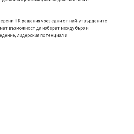
-уверени HR решения чрез едни от най-утвърдените
имат възможност да изберат между бърз и
едение, лидерския потенциал и