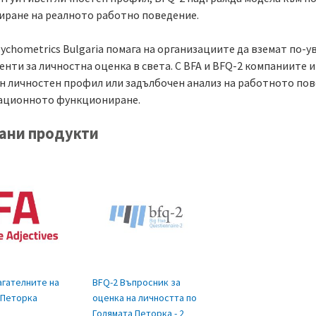
иране на реалното работно поведение.
sychometrics Bulgaria помага на организациите да вземат по
енти за личностна оценка в света. С BFA и BFQ-2 компаниите 
н личностен профил или задълбочен анализ на работното пов
ационното функциониране.
ани продукти
агателните на
BFQ-2 Въпросник за
 Петорка
оценка на личността по
Голямата Петорка - 2