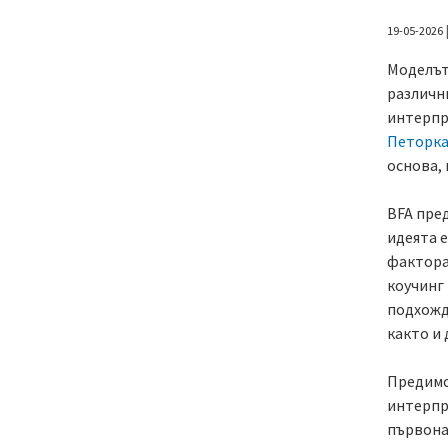
19
-
05
-
2026
Моделът 
различн
интерпр
Петорка
основа, 
BFA пред
идеята е
фактора
коучинг
подхожд
както и
Предимст
интерпре
първона