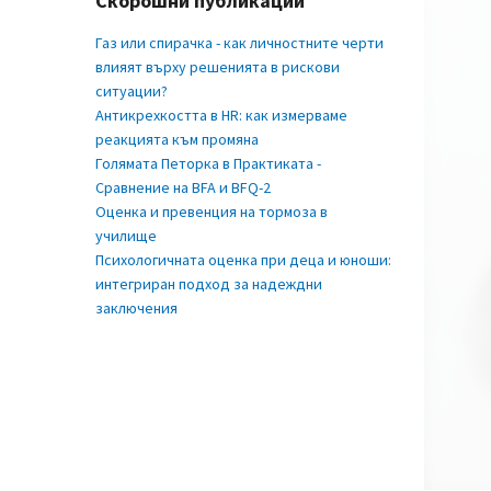
Cкорошни публикации
Газ или спирачка - как личностните черти
влияят върху решенията в рискови
ситуации?
Антикрехкостта в HR: как измерваме
реакцията към промяна
Голямата Петорка в Практиката -
Сравнение на BFA и BFQ-2
Оценка и превенция на тормоза в
училище
Психологичната оценка при деца и юноши:
интегриран подход за надеждни
заключения