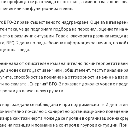
зи профил да се разглежда в контекст, а именно как човек реа
ешения или как функционира в екип.
ук BFQ-2 прави същественото надграждане. Още във въведение
тен така, че да подпомага подбора на персонал, оценката на 
ието в различни ситуации. Това е ключовата разлика между д
та, BFQ-2 дава по-задълбочена информация за начина, по койт
ационна среда.
реминава от описателен към значително по-интерпретативен
дели човек като „активен“ или „общителен“, тестът анализир
ругите, способност за поемане на отговорност и начин на вза
ти по скалата „Енергия“ BFQ-2 показват доколко човек е пред
 роля и да влияе върху групата.
 надграждане се наблюдава и при поддименсиите. И двата инс
 значително по-силно с конкретно организационно поведение
зира как тази черта може да се прояви в организационна сре
ане на позиция и поемане на контрол в групови ситуации. При